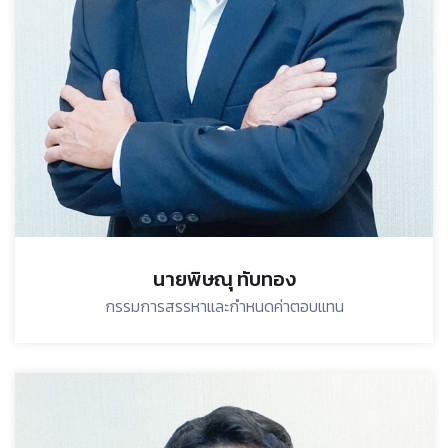
นายพิษณุ ทับทอง
กรรมการสรรหาและกำหนดค่าตอบแทน